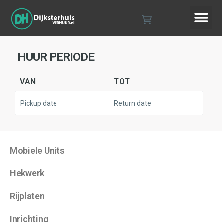
Mobiele Units
Hekwerk
Rijplaten
Inrichting
Veiligheidsmiddelen
Sanitair
Terrein verlichting
Stroomvoorziening
Diversen
HUUR PERIODE
VAN
TOT
Pickup date
Return date
Mobiele Units
Hekwerk
Rijplaten
Inrichting